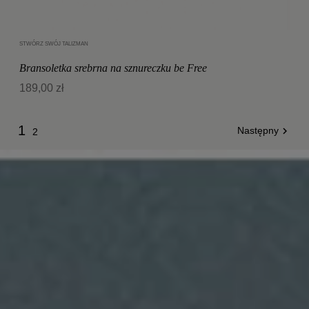
STWÓRZ SWÓJ TALIZMAN
Dodaj do koszyka
Bransoletka srebrna na sznureczku be Free
189,00 zł
1
Następny

2