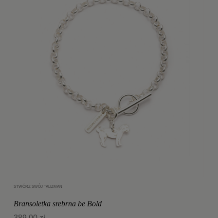
STWÓRZ SWÓJ TALIZMAN
Dodaj do koszyka
Bransoletka srebrna be Bold
389,00 zł