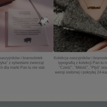
naszyjników i bransoletek
Kolekcja naszyjników i bransol
tyka" z sylwetami zwierząt
typografią z kolekcji Pan tu n
 dla marki Pan tu nie stał.
"Cześć", "Miłość", "Ptyś" or
wersji srebrnej i pokrytej 24-k