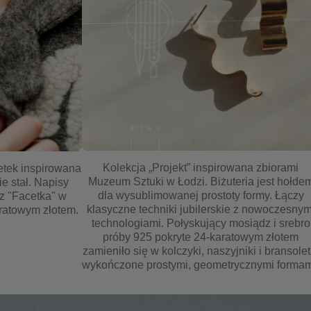
Kolekcja „Projekt” inspirowana zbiorami
etek inspirowana
Muzeum Sztuki w Łodzi. Biżuteria jest hołde
ie stał. Napisy
dla wysublimowanej prostoty formy. Łączy
az "Facetka" w
klasyczne techniki jubilerskie z nowoczesnym
aratowym złotem.
technologiami. Połyskujący mosiądz i srebro
próby 925 pokryte 24-karatowym złotem
zamieniło się w kolczyki, naszyjniki i bransolet
wykończone prostymi, geometrycznymi formam