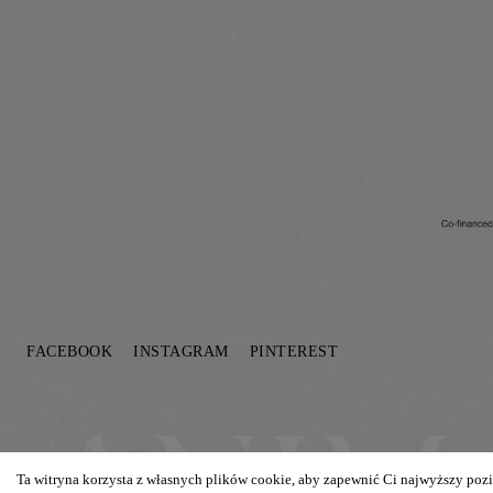
FACEBOOK
INSTAGRAM
PINTEREST
Ta witryna korzysta z własnych plików cookie, aby zapewnić Ci najwyższy pozi