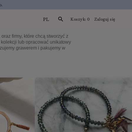
o.
PL
search
Koszyk:
0
Zaloguj się
raz firmy, które chcą stworzyć z
kolekcji lub opracować unikatowy
lizujemy grawerem i pakujemy w