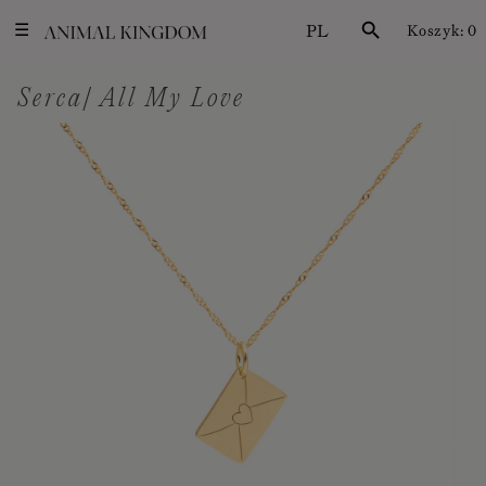
PL
search
Koszyk:
0
☰
Serca| All My Love