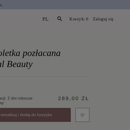
o.
PL
search
Koszyk:
0
Zaloguj się
letka pozłacana
l Beauty
289,00 ZŁ
acji: 2 dni robocze
wy
rsonalizuj i dodaj do koszyka
favorite_border