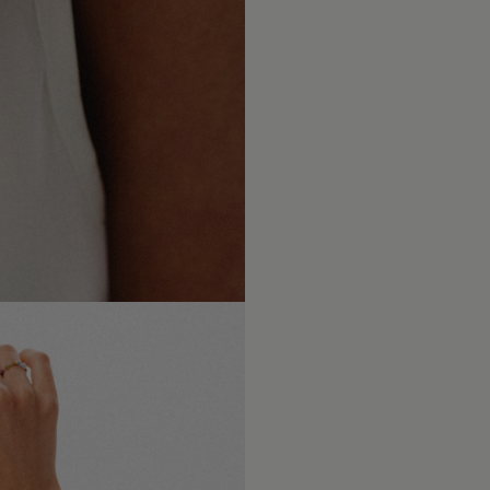
Po upływi
naszych us
że biżute
dokładamy
towarzysz