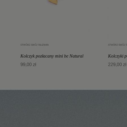
STWÓRZ SWÓJ TALIZMAN
STWÓRZ SWÓJ T
Dodaj do koszyka
Kolczyk pozłacany mini be Natural
Kolczyki 
99,00 zł
229,00 zł