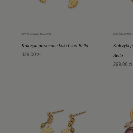
STWÓRZ SWÓJ TALIZMAN
STWÓRZ SWÓJ T
Dodaj do koszyka
Kolczyki pozłacane koła Ciao Bella
Kolczyki 
329,00 zł
Bella
299,00 zł