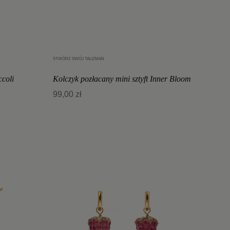
STWÓRZ SWÓJ TALIZMAN
Dodaj do koszyka
ccoli
Kolczyk pozłacany mini sztyft Inner Bloom
99,00 zł