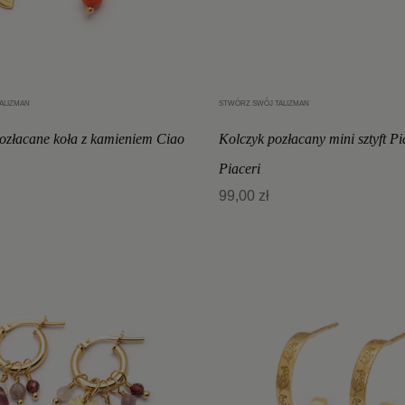
ALIZMAN
STWÓRZ SWÓJ TALIZMAN
Dodaj do koszyka
Dodaj do koszyka
pozłacane koła z kamieniem Ciao
Kolczyk pozłacany mini sztyft Pi
Piaceri
99,00 zł