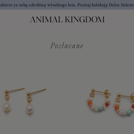
abierz ze sobą odrobinę włoskiego lata. Poznaj kolekcję Dolce Salent
Pozłacane