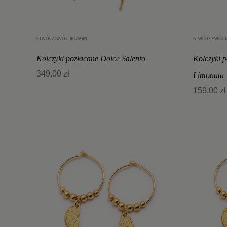
STWÓRZ SWÓJ TALIZMAN
STWÓRZ SWÓJ T
Dodaj do koszyka
Kolczyki pozłacane Dolce Salento
Kolczyki 
349,00 zł
Limonata
159,00 zł