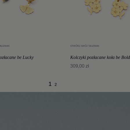
ALIZMAN
STWÓRZ SWÓJ TALIZMAN
Dodaj do koszyka
Dodaj do koszyka
pozłacane be Lucky
Kolczyki pozłacane koła be Bold
309,00 zł
1
2