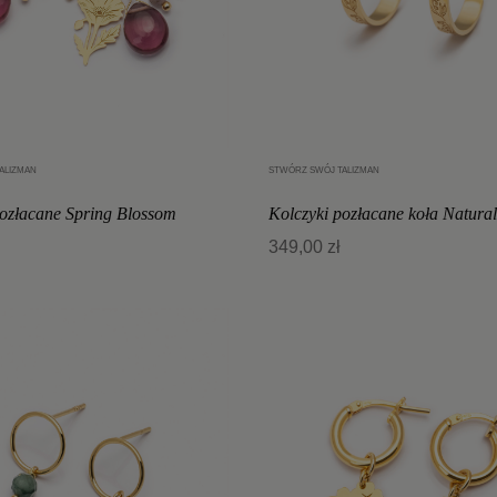
ALIZMAN
STWÓRZ SWÓJ TALIZMAN
Dodaj do koszyka
Dodaj do koszyka
pozłacane Spring Blossom
Kolczyki pozłacane koła Natura
349,00 zł