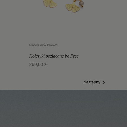
STWÓRZ SWÓJ TALIZMAN
Dodaj do koszyka
Kolczyki pozłacane be Free
269,00 zł

Następny