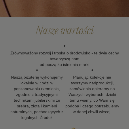
że biżuteria powinna zostać z Tobą na długo, dlatego
dokładamy wszelkich starań, aby nasze projekty mogły
towarzyszyć Ci w kolejnych ważnych momentach życia.
Nasze wartości
•
Zrównoważony rozwój i troska o środowisko - te dwie cechy
towarzyszą nam
od początku istnienia marki
•
•
Naszą biżuterię wykonujemy
Planując kolekcje nie
lokalnie w Łodzi w
tworzymy nadprodukcji,
poszanowaniu rzemiosła,
zamówienia opieramy na
zgodnie z tradycyjnymi
Waszych wyborach, dzięki
technikami jubilerskimi ze
temu wiemy, co Wam się
srebra, złota i kamieni
podoba i czego potrzebujemy
naturalnych, pochodzących z
w danej chwili więcej.
legalnych Źródeł.