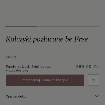
Kolczyki pozłacane be Free
AKN39
Termin realizacji: 2 dni robocze
269,00 ZŁ
+ czas dostawy
Personalizuj i dodaj do koszyka
favorite_border
Opis produktu