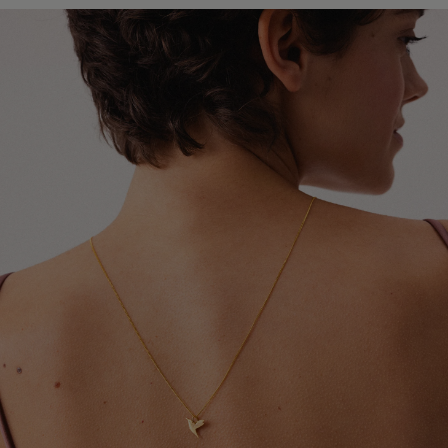
lakierami do włosów oraz dezodorantami. Najlepiej
Global Express (Poczta Polska). Szacowany czas
zakładać ją jako ostatni element stylizacji.
doręczenia wynosi od 3 do 20 dni roboczych.
Szczegółowe informacje dotyczące dostępnych krajów,
Chroń biżuterię przed kontaktem z detergentami,
metod wysyłki oraz orientacyjnych terminów dostawy
środkami czystości oraz preparatami leczniczymi
znajdziesz w tabeli.
stosowanymi na skórę, które mogą wpływać na trwałość
pozłocenia i wygląd metalu.
Dokładamy wszelkich starań, aby Twoje zamówienie
dotarło bezpiecznie i jak najszybciej - niezależnie od
Zdejmuj biżuterię przed kąpielą, snem, uprawianiem
tego, czy podróżuje kilka ulic dalej, czy na drugi koniec
sportu oraz wykonywaniem prac domowych. Pozwoli to
świata.
ograniczyć ryzyko uszkodzeń, odkształceń i utraty
połysku.
W przypadku zamówień wysyłanych do Wielkiej Brytanii i
Irlandii Północnej mogą obowiązywać dodatkowe opłaty
Aby odświeżyć biżuterię i przywrócić jej blask, delikatnie
celne, podatki lub opłaty importowe naliczane przez
przecieraj ją miękką ściereczką jubilerską. Pamiętaj, że
lokalne organy celne. Ewentualne koszty tego typu
pozłocenie jest naturalną powłoką użytkową, która z
ponosi odbiorca przesyłki.
czasem może ulegać ścieraniu. Tempo tego procesu
zależy między innymi od sposobu użytkowania,
częstotliwości noszenia oraz indywidualnych właściwości
skóry.
Po upływie okresu gwarancji możesz skorzystać z
naszych usług naprawy i renowacji biżuterii. Wierzymy,