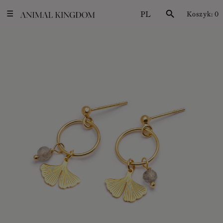
PL
search
Koszyk:
0
☰