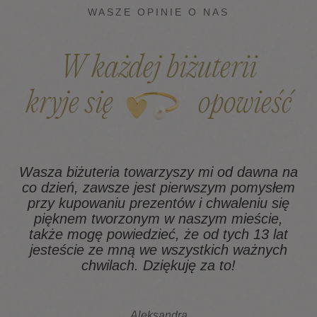
WASZE OPINIE O NAS
W każdej biżuterii
kryje się
opowieść
Wasza biżuteria towarzyszy mi od dawna na
co dzień, zawsze jest pierwszym pomysłem
z
przy kupowaniu prezentów i chwaleniu się
pięknem tworzonym w naszym mieście,
także mogę powiedzieć, że od tych 13 lat
na
jesteście ze mną we wszystkich ważnych
chwilach. Dziękuję za to!
Aleksandra