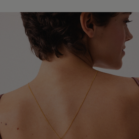
Europy i świata. W zależności od miejsca dostawy
Unikaj kontaktu biżuterii z perfumami, kosmetykami,
współpracujemy z przewoźnikami InPost, DPD oraz
lakierami do włosów oraz dezodorantami. Najlepiej
Global Express (Poczta Polska). Szacowany czas
zakładać ją jako ostatni element stylizacji.
doręczenia wynosi od 3 do 20 dni roboczych.
Szczegółowe informacje dotyczące dostępnych krajów,
Chroń biżuterię przed kontaktem z detergentami,
metod wysyłki oraz orientacyjnych terminów dostawy
środkami czystości oraz preparatami leczniczymi
znajdziesz w tabeli.
stosowanymi na skórę, które mogą wpływać na trwałość
pozłocenia i wygląd metalu.
Dokładamy wszelkich starań, aby Twoje zamówienie
dotarło bezpiecznie i jak najszybciej - niezależnie od
Zdejmuj biżuterię przed kąpielą, snem, uprawianiem
tego, czy podróżuje kilka ulic dalej, czy na drugi koniec
sportu oraz wykonywaniem prac domowych. Pozwoli to
świata.
ograniczyć ryzyko uszkodzeń, odkształceń i utraty
połysku.
W przypadku zamówień wysyłanych do Wielkiej Brytanii i
Irlandii Północnej mogą obowiązywać dodatkowe opłaty
Aby odświeżyć biżuterię i przywrócić jej blask, delikatnie
celne, podatki lub opłaty importowe naliczane przez
przecieraj ją miękką ściereczką jubilerską. Pamiętaj, że
lokalne organy celne. Ewentualne koszty tego typu
pozłocenie jest naturalną powłoką użytkową, która z
ponosi odbiorca przesyłki.
czasem może ulegać ścieraniu. Tempo tego procesu
zależy między innymi od sposobu użytkowania,
częstotliwości noszenia oraz indywidualnych właściwości
skóry.