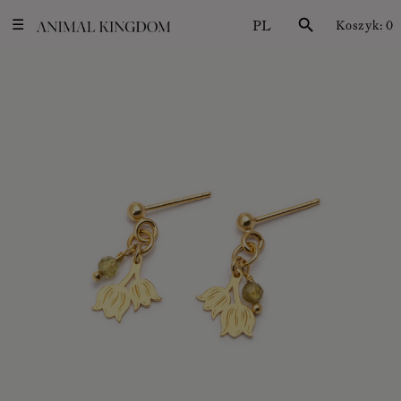
PL
search
Koszyk:
0
☰