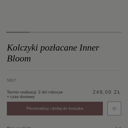
Kolczyki pozłacane Inner
Bloom
NB17
Termin realizacji: 2 dni robocze
249,00 ZŁ
+ czas dostawy
Personalizuj i dodaj do koszyka
favorite_border