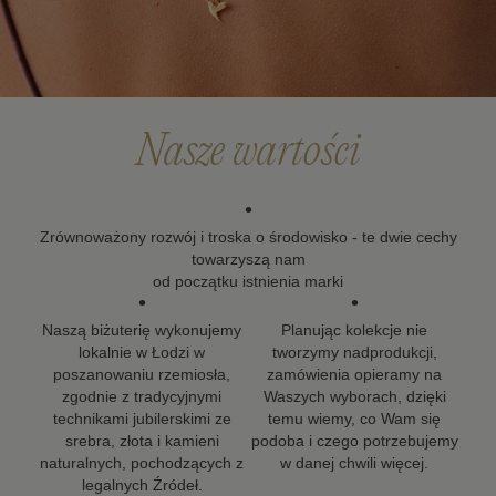
Po upływie okresu gwarancji możesz skorzystać z
naszych usług naprawy i renowacji biżuterii. Wierzymy,
że biżuteria powinna zostać z Tobą na długo, dlatego
dokładamy wszelkich starań, aby nasze projekty mogły
towarzyszyć Ci w kolejnych ważnych momentach życia.
Nasze wartości
•
Zrównoważony rozwój i troska o środowisko - te dwie cechy
towarzyszą nam
od początku istnienia marki
•
•
Naszą biżuterię wykonujemy
Planując kolekcje nie
lokalnie w Łodzi w
tworzymy nadprodukcji,
poszanowaniu rzemiosła,
zamówienia opieramy na
zgodnie z tradycyjnymi
Waszych wyborach, dzięki
technikami jubilerskimi ze
temu wiemy, co Wam się
srebra, złota i kamieni
podoba i czego potrzebujemy
naturalnych, pochodzących z
w danej chwili więcej.
legalnych Źródeł.