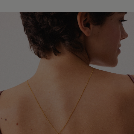
Europy i świata. W zależności od miejsca dostawy
Unikaj kontaktu biżuterii z perfumami, kosmetykami,
współpracujemy z przewoźnikami InPost, DPD oraz
lakierami do włosów oraz dezodorantami. Najlepiej
Global Express (Poczta Polska). Szacowany czas
zakładać ją jako ostatni element stylizacji.
doręczenia wynosi od 3 do 20 dni roboczych.
Szczegółowe informacje dotyczące dostępnych krajów,
Chroń biżuterię przed kontaktem z detergentami,
metod wysyłki oraz orientacyjnych terminów dostawy
środkami czystości oraz preparatami leczniczymi
znajdziesz w tabeli.
stosowanymi na skórę, które mogą wpływać na trwałość
pozłocenia i wygląd metalu.
Dokładamy wszelkich starań, aby Twoje zamówienie
dotarło bezpiecznie i jak najszybciej - niezależnie od
Zdejmuj biżuterię przed kąpielą, snem, uprawianiem
tego, czy podróżuje kilka ulic dalej, czy na drugi koniec
sportu oraz wykonywaniem prac domowych. Pozwoli to
świata.
ograniczyć ryzyko uszkodzeń, odkształceń i utraty
połysku.
W przypadku zamówień wysyłanych do Wielkiej Brytanii i
Irlandii Północnej mogą obowiązywać dodatkowe opłaty
Aby odświeżyć biżuterię i przywrócić jej blask, delikatnie
celne, podatki lub opłaty importowe naliczane przez
przecieraj ją miękką ściereczką jubilerską. Pamiętaj, że
lokalne organy celne. Ewentualne koszty tego typu
pozłocenie jest naturalną powłoką użytkową, która z
ponosi odbiorca przesyłki.
czasem może ulegać ścieraniu. Tempo tego procesu
zależy między innymi od sposobu użytkowania,
częstotliwości noszenia oraz indywidualnych właściwości
skóry.