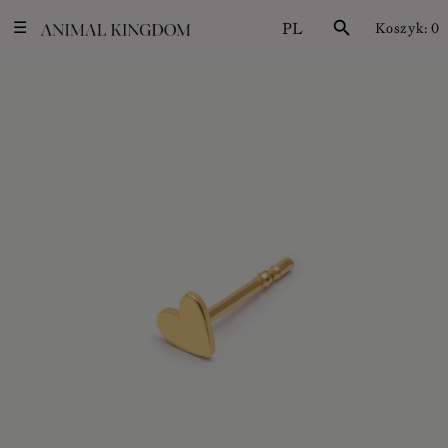
PL
search
Koszyk:
0
☰