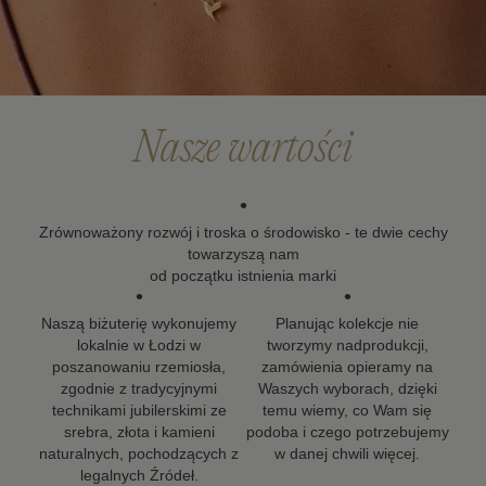
Po upływie okresu gwarancji możesz skorzystać z
naszych usług naprawy i renowacji biżuterii. Wierzymy,
że biżuteria powinna zostać z Tobą na długo, dlatego
dokładamy wszelkich starań, aby nasze projekty mogły
towarzyszyć Ci w kolejnych ważnych momentach życia.
Nasze wartości
•
Zrównoważony rozwój i troska o środowisko - te dwie cechy
towarzyszą nam
od początku istnienia marki
•
•
Naszą biżuterię wykonujemy
Planując kolekcje nie
lokalnie w Łodzi w
tworzymy nadprodukcji,
poszanowaniu rzemiosła,
zamówienia opieramy na
zgodnie z tradycyjnymi
Waszych wyborach, dzięki
technikami jubilerskimi ze
temu wiemy, co Wam się
srebra, złota i kamieni
podoba i czego potrzebujemy
naturalnych, pochodzących z
w danej chwili więcej.
legalnych Źródeł.