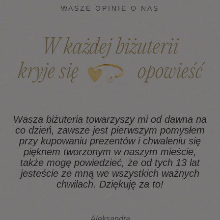
WASZE OPINIE O NAS
W każdej biżuterii
kryje się
opowieść
Wasza biżuteria towarzyszy mi od dawna na
co dzień, zawsze jest pierwszym pomysłem
z
przy kupowaniu prezentów i chwaleniu się
pięknem tworzonym w naszym mieście,
także mogę powiedzieć, że od tych 13 lat
na
jesteście ze mną we wszystkich ważnych
chwilach. Dziękuję za to!
Aleksandra