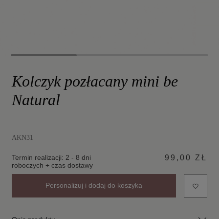
Kolczyk pozłacany mini be
Natural
AKN31
Termin realizacji: 2 - 8 dni
99,00 ZŁ
roboczych + czas dostawy
Personalizuj i dodaj do koszyka
favorite_border