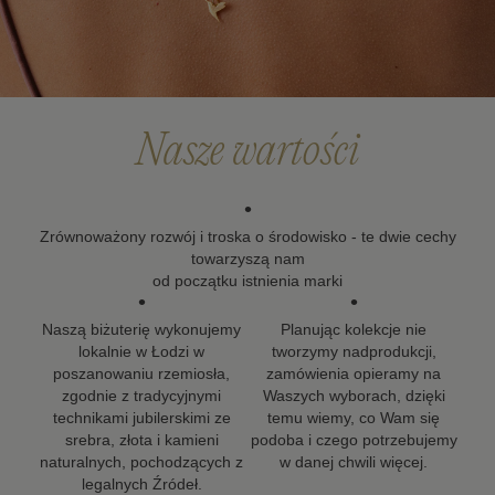
Po upływie okresu gwarancji możesz skorzystać z
naszych usług naprawy i renowacji biżuterii. Wierzymy,
że biżuteria powinna zostać z Tobą na długo, dlatego
dokładamy wszelkich starań, aby nasze projekty mogły
towarzyszyć Ci w kolejnych ważnych momentach życia.
Nasze wartości
•
Zrównoważony rozwój i troska o środowisko - te dwie cechy
towarzyszą nam
od początku istnienia marki
•
•
Naszą biżuterię wykonujemy
Planując kolekcje nie
lokalnie w Łodzi w
tworzymy nadprodukcji,
poszanowaniu rzemiosła,
zamówienia opieramy na
zgodnie z tradycyjnymi
Waszych wyborach, dzięki
technikami jubilerskimi ze
temu wiemy, co Wam się
srebra, złota i kamieni
podoba i czego potrzebujemy
naturalnych, pochodzących z
w danej chwili więcej.
legalnych Źródeł.