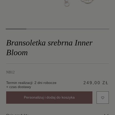
Bransoletka srebrna Inner
Bloom
NB12
Termin realizacji: 2 dni robocze
249,00 ZŁ
+ czas dostawy
Personalizuj i dodaj do koszyka
favorite_border