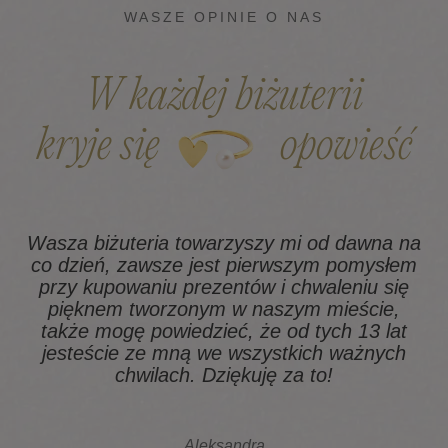
WASZE OPINIE O NAS
W każdej biżuterii
kryje się
opowieść
Wasza biżuteria towarzyszy mi od dawna na
co dzień, zawsze jest pierwszym pomysłem
z
przy kupowaniu prezentów i chwaleniu się
pięknem tworzonym w naszym mieście,
także mogę powiedzieć, że od tych 13 lat
na
jesteście ze mną we wszystkich ważnych
chwilach. Dziękuję za to!
Aleksandra