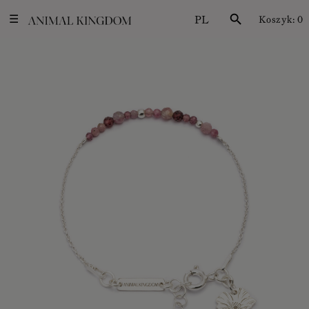
PL
search
Koszyk:
0
☰