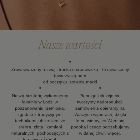
Po upływie okresu gwarancji możesz skorzystać z
naszych usług naprawy i renowacji biżuterii. Wierzymy,
że biżuteria powinna zostać z Tobą na długo, dlatego
dokładamy wszelkich starań, aby nasze projekty mogły
towarzyszyć Ci w kolejnych ważnych momentach życia.
Nasze wartości
•
Zrównoważony rozwój i troska o środowisko - te dwie cechy
towarzyszą nam
od początku istnienia marki
•
•
Naszą biżuterię wykonujemy
Planując kolekcje nie
lokalnie w Łodzi w
tworzymy nadprodukcji,
poszanowaniu rzemiosła,
zamówienia opieramy na
zgodnie z tradycyjnymi
Waszych wyborach, dzięki
technikami jubilerskimi ze
temu wiemy, co Wam się
srebra, złota i kamieni
podoba i czego potrzebujemy
naturalnych, pochodzących z
w danej chwili więcej.
legalnych Źródeł.