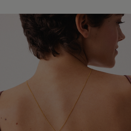
Europy i świata. W zależności od miejsca dostawy
Unikaj kontaktu biżuterii z perfumami, kosmetykami,
współpracujemy z przewoźnikami InPost, DPD oraz
lakierami do włosów oraz dezodorantami. Najlepiej
Global Express (Poczta Polska). Szacowany czas
zakładać ją jako ostatni element stylizacji.
doręczenia wynosi od 3 do 20 dni roboczych.
Szczegółowe informacje dotyczące dostępnych krajów,
Chroń biżuterię przed kontaktem z detergentami,
metod wysyłki oraz orientacyjnych terminów dostawy
środkami czystości oraz preparatami leczniczymi
znajdziesz w tabeli.
stosowanymi na skórę, które mogą wpływać na trwałość
pozłocenia i wygląd metalu.
Dokładamy wszelkich starań, aby Twoje zamówienie
dotarło bezpiecznie i jak najszybciej - niezależnie od
Zdejmuj biżuterię przed kąpielą, snem, uprawianiem
tego, czy podróżuje kilka ulic dalej, czy na drugi koniec
sportu oraz wykonywaniem prac domowych. Pozwoli to
świata.
ograniczyć ryzyko uszkodzeń, odkształceń i utraty
połysku.
W przypadku zamówień wysyłanych do Wielkiej Brytanii i
Irlandii Północnej mogą obowiązywać dodatkowe opłaty
Aby odświeżyć biżuterię i przywrócić jej blask, delikatnie
celne, podatki lub opłaty importowe naliczane przez
przecieraj ją miękką ściereczką jubilerską. Pamiętaj, że
lokalne organy celne. Ewentualne koszty tego typu
pozłocenie jest naturalną powłoką użytkową, która z
ponosi odbiorca przesyłki.
czasem może ulegać ścieraniu. Tempo tego procesu
zależy między innymi od sposobu użytkowania,
częstotliwości noszenia oraz indywidualnych właściwości
skóry.