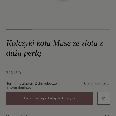
Kolczyki koła Muse ze złota z
dużą perłą
ZLN15-D
Termin realizacji: 2 dni robocze
629,00 ZŁ
+ czas dostawy
Personalizuj i dodaj do koszyka
favorite_border