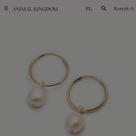
PL
search
Koszyk:
0
☰