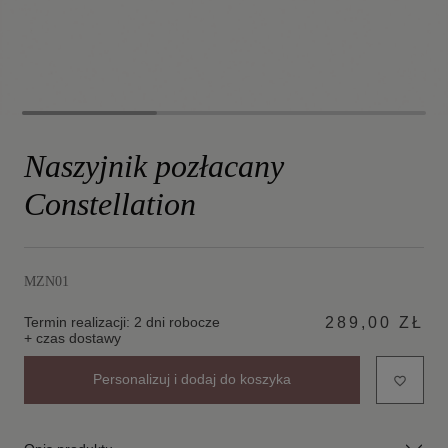
Naszyjnik pozłacany
Constellation
MZN01
Termin realizacji: 2 dni robocze
289,00 ZŁ
+ czas dostawy
Personalizuj i dodaj do koszyka
favorite_border