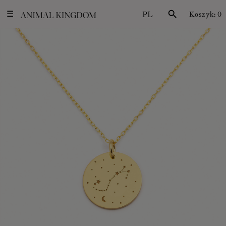
PL
search
Koszyk:
0
☰