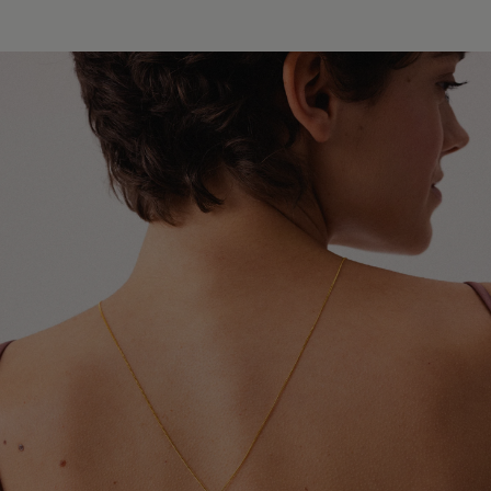
Europy i świata. W zależności od miejsca dostawy
Unikaj kontaktu biżuterii z perfumami, kosmetykami,
współpracujemy z przewoźnikami InPost, DPD oraz
lakierami do włosów oraz dezodorantami. Najlepiej
Global Express (Poczta Polska). Szacowany czas
zakładać ją jako ostatni element stylizacji.
doręczenia wynosi od 3 do 20 dni roboczych.
Szczegółowe informacje dotyczące dostępnych krajów,
Chroń biżuterię przed kontaktem z detergentami,
metod wysyłki oraz orientacyjnych terminów dostawy
środkami czystości oraz preparatami leczniczymi
znajdziesz w tabeli.
stosowanymi na skórę, które mogą wpływać na trwałość
pozłocenia i wygląd metalu.
Dokładamy wszelkich starań, aby Twoje zamówienie
dotarło bezpiecznie i jak najszybciej - niezależnie od
Zdejmuj biżuterię przed kąpielą, snem, uprawianiem
tego, czy podróżuje kilka ulic dalej, czy na drugi koniec
sportu oraz wykonywaniem prac domowych. Pozwoli to
świata.
ograniczyć ryzyko uszkodzeń, odkształceń i utraty
połysku.
W przypadku zamówień wysyłanych do Wielkiej Brytanii i
Irlandii Północnej mogą obowiązywać dodatkowe opłaty
Aby odświeżyć biżuterię i przywrócić jej blask, delikatnie
celne, podatki lub opłaty importowe naliczane przez
przecieraj ją miękką ściereczką jubilerską. Pamiętaj, że
lokalne organy celne. Ewentualne koszty tego typu
pozłocenie jest naturalną powłoką użytkową, która z
ponosi odbiorca przesyłki.
czasem może ulegać ścieraniu. Tempo tego procesu
zależy między innymi od sposobu użytkowania,
częstotliwości noszenia oraz indywidualnych właściwości
skóry.