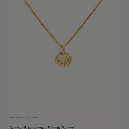
STWÓRZ SWÓJ TALIZMAN
Dodaj do koszyka
Naszyjnik pozłacany Piccoli Piaceri