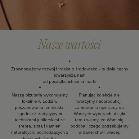
Po upływie okresu gwarancji możesz skorzystać z
naszych usług naprawy i renowacji biżuterii. Wierzymy,
że biżuteria powinna zostać z Tobą na długo, dlatego
dokładamy wszelkich starań, aby nasze projekty mogły
towarzyszyć Ci w kolejnych ważnych momentach życia.
Nasze wartości
•
Zrównoważony rozwój i troska o środowisko - te dwie cechy
towarzyszą nam
od początku istnienia marki
•
•
Naszą biżuterię wykonujemy
Planując kolekcje nie
lokalnie w Łodzi w
tworzymy nadprodukcji,
poszanowaniu rzemiosła,
zamówienia opieramy na
zgodnie z tradycyjnymi
Waszych wyborach, dzięki
technikami jubilerskimi ze
temu wiemy, co Wam się
srebra, złota i kamieni
podoba i czego potrzebujemy
naturalnych, pochodzących z
w danej chwili więcej.
legalnych Źródeł.