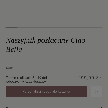
Naszyjnik pozłacany Ciao
Bella
DS03
Termin realizacji: 8 - 10 dni
299,00 ZŁ
roboczych + czas dostawy
Personalizuj i dodaj do koszyka
favorite_border