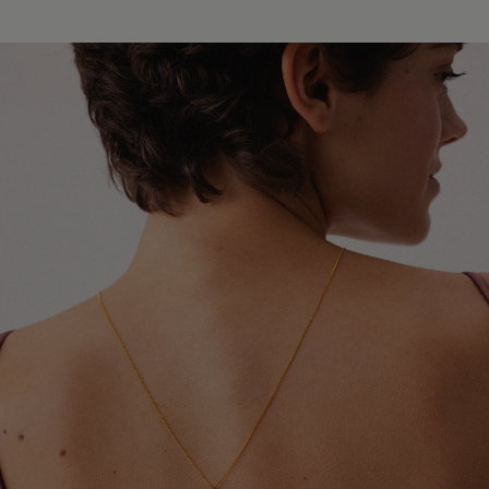
Europy i świata. W zależności od miejsca dostawy
Unikaj kontaktu biżuterii z perfumami, kosmetykami,
współpracujemy z przewoźnikami InPost, DPD oraz
lakierami do włosów oraz dezodorantami. Najlepiej
Global Express (Poczta Polska). Szacowany czas
zakładać ją jako ostatni element stylizacji.
doręczenia wynosi od 3 do 20 dni roboczych.
Szczegółowe informacje dotyczące dostępnych krajów,
Chroń biżuterię przed kontaktem z detergentami,
metod wysyłki oraz orientacyjnych terminów dostawy
środkami czystości oraz preparatami leczniczymi
znajdziesz w tabeli.
stosowanymi na skórę, które mogą wpływać na trwałość
pozłocenia i wygląd metalu.
Dokładamy wszelkich starań, aby Twoje zamówienie
dotarło bezpiecznie i jak najszybciej - niezależnie od
Zdejmuj biżuterię przed kąpielą, snem, uprawianiem
tego, czy podróżuje kilka ulic dalej, czy na drugi koniec
sportu oraz wykonywaniem prac domowych. Pozwoli to
świata.
ograniczyć ryzyko uszkodzeń, odkształceń i utraty
połysku.
W przypadku zamówień wysyłanych do Wielkiej Brytanii i
Irlandii Północnej mogą obowiązywać dodatkowe opłaty
Aby odświeżyć biżuterię i przywrócić jej blask, delikatnie
celne, podatki lub opłaty importowe naliczane przez
przecieraj ją miękką ściereczką jubilerską. Pamiętaj, że
lokalne organy celne. Ewentualne koszty tego typu
pozłocenie jest naturalną powłoką użytkową, która z
ponosi odbiorca przesyłki.
czasem może ulegać ścieraniu. Tempo tego procesu
zależy między innymi od sposobu użytkowania,
częstotliwości noszenia oraz indywidualnych właściwości
skóry.