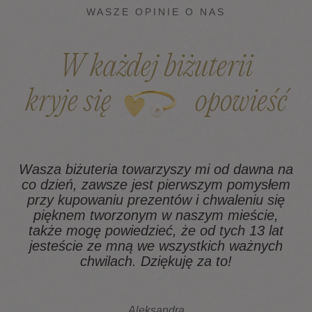
WASZE OPINIE O NAS
W każdej biżuterii
kryje się
opowieść
Wasza biżuteria towarzyszy mi od dawna na
co dzień, zawsze jest pierwszym pomysłem
z
przy kupowaniu prezentów i chwaleniu się
pięknem tworzonym w naszym mieście,
także mogę powiedzieć, że od tych 13 lat
na
jesteście ze mną we wszystkich ważnych
chwilach. Dziękuję za to!
Aleksandra