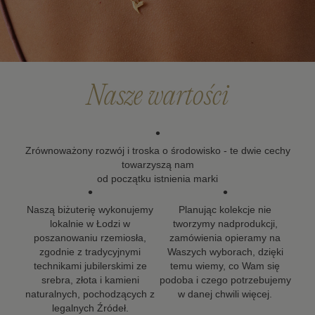
Po upływie okresu gwarancji możesz skorzystać z
naszych usług naprawy i renowacji biżuterii. Wierzymy,
że biżuteria powinna zostać z Tobą na długo, dlatego
dokładamy wszelkich starań, aby nasze projekty mogły
towarzyszyć Ci w kolejnych ważnych momentach życia.
Nasze wartości
•
Zrównoważony rozwój i troska o środowisko - te dwie cechy
towarzyszą nam
od początku istnienia marki
•
•
Naszą biżuterię wykonujemy
Planując kolekcje nie
lokalnie w Łodzi w
tworzymy nadprodukcji,
poszanowaniu rzemiosła,
zamówienia opieramy na
zgodnie z tradycyjnymi
Waszych wyborach, dzięki
technikami jubilerskimi ze
temu wiemy, co Wam się
srebra, złota i kamieni
podoba i czego potrzebujemy
naturalnych, pochodzących z
w danej chwili więcej.
legalnych Źródeł.