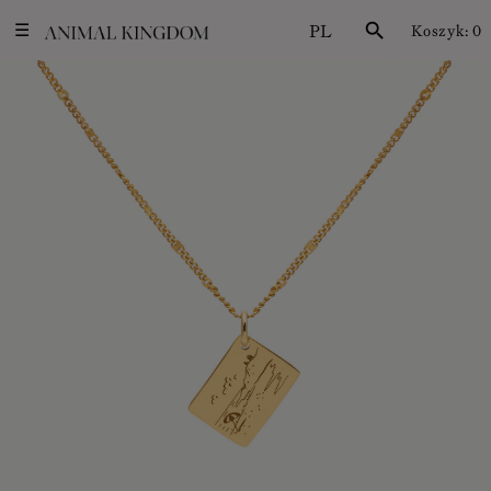
PL
search
Koszyk:
0
☰