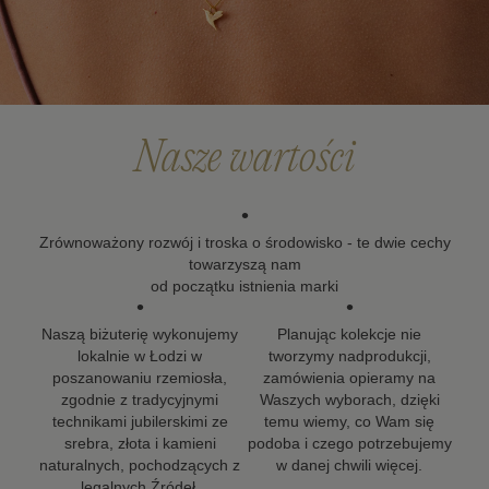
Po upływie okresu gwarancji możesz skorzystać z
naszych usług naprawy i renowacji biżuterii. Wierzymy,
że biżuteria powinna zostać z Tobą na długo, dlatego
dokładamy wszelkich starań, aby nasze projekty mogły
towarzyszyć Ci w kolejnych ważnych momentach życia.
Nasze wartości
•
Zrównoważony rozwój i troska o środowisko - te dwie cechy
towarzyszą nam
od początku istnienia marki
•
•
Naszą biżuterię wykonujemy
Planując kolekcje nie
lokalnie w Łodzi w
tworzymy nadprodukcji,
poszanowaniu rzemiosła,
zamówienia opieramy na
zgodnie z tradycyjnymi
Waszych wyborach, dzięki
technikami jubilerskimi ze
temu wiemy, co Wam się
srebra, złota i kamieni
podoba i czego potrzebujemy
naturalnych, pochodzących z
w danej chwili więcej.
legalnych Źródeł.