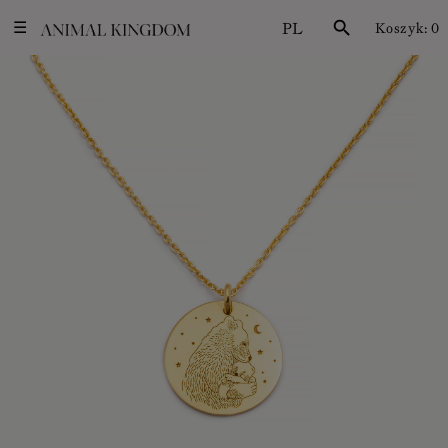
PL
search
Koszyk:
0
☰