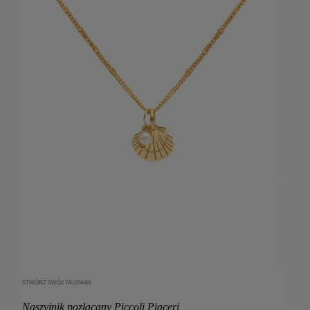
STWÓRZ SWÓJ TALIZMAN
Dodaj do koszyka
Naszyjnik pozłacany Piccoli Piaceri