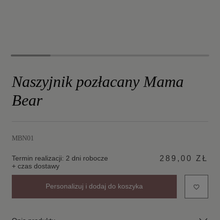
Naszyjnik pozłacany Mama
Bear
MBN01
Termin realizacji: 2 dni robocze
289,00 ZŁ
+ czas dostawy
Personalizuj i dodaj do koszyka
favorite_border