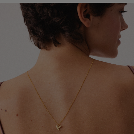
lakierami do włosów oraz dezodorantami. Najlepiej
Global Express (Poczta Polska). Szacowany czas
zakładać ją jako ostatni element stylizacji.
doręczenia wynosi od 3 do 20 dni roboczych.
Szczegółowe informacje dotyczące dostępnych krajów,
Chroń biżuterię przed kontaktem z detergentami,
metod wysyłki oraz orientacyjnych terminów dostawy
środkami czystości oraz preparatami leczniczymi
znajdziesz w tabeli.
stosowanymi na skórę, które mogą wpływać na trwałość
pozłocenia i wygląd metalu.
Dokładamy wszelkich starań, aby Twoje zamówienie
dotarło bezpiecznie i jak najszybciej - niezależnie od
Zdejmuj biżuterię przed kąpielą, snem, uprawianiem
tego, czy podróżuje kilka ulic dalej, czy na drugi koniec
sportu oraz wykonywaniem prac domowych. Pozwoli to
świata.
ograniczyć ryzyko uszkodzeń, odkształceń i utraty
połysku.
W przypadku zamówień wysyłanych do Wielkiej Brytanii i
Irlandii Północnej mogą obowiązywać dodatkowe opłaty
Aby odświeżyć biżuterię i przywrócić jej blask, delikatnie
celne, podatki lub opłaty importowe naliczane przez
przecieraj ją miękką ściereczką jubilerską. Pamiętaj, że
lokalne organy celne. Ewentualne koszty tego typu
pozłocenie jest naturalną powłoką użytkową, która z
ponosi odbiorca przesyłki.
czasem może ulegać ścieraniu. Tempo tego procesu
zależy między innymi od sposobu użytkowania,
częstotliwości noszenia oraz indywidualnych właściwości
skóry.
Po upływie okresu gwarancji możesz skorzystać z
naszych usług naprawy i renowacji biżuterii. Wierzymy,