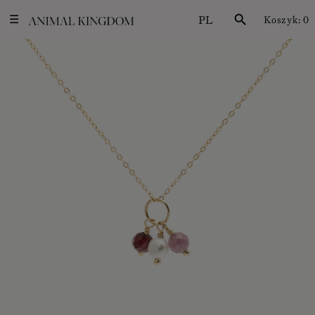
PL
search
Koszyk:
0
☰