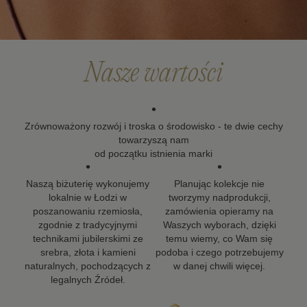
że biżuteria powinna zostać z Tobą na długo, dlatego
dokładamy wszelkich starań, aby nasze projekty mogły
towarzyszyć Ci w kolejnych ważnych momentach życia.
Nasze wartości
•
Zrównoważony rozwój i troska o środowisko - te dwie cechy
towarzyszą nam
od początku istnienia marki
•
•
Naszą biżuterię wykonujemy
Planując kolekcje nie
lokalnie w Łodzi w
tworzymy nadprodukcji,
poszanowaniu rzemiosła,
zamówienia opieramy na
zgodnie z tradycyjnymi
Waszych wyborach, dzięki
technikami jubilerskimi ze
temu wiemy, co Wam się
srebra, złota i kamieni
podoba i czego potrzebujemy
naturalnych, pochodzących z
w danej chwili więcej.
legalnych Źródeł.