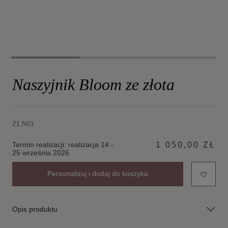
Naszyjnik Bloom ze złota
ZLN03
Termin realizacji: realizacja 14 -
1 050,00 ZŁ
25 września 2026
Personalizuj i dodaj do koszyka
favorite_border
Opis produktu