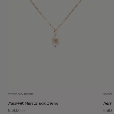
STWÓRZ SWÓJ TALIZMAN
STWÓRZ S
Dodaj do koszyka
Naszyjnik Muse ze złota z perłą
Naszyj
959,00 zł
959,0