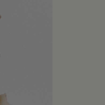
Wysyłamy 
Unikaj ko
krajów Eu
lakierami
dostawy w
zakładać j
oraz Glob
doręczeni
Chroń biż
Szczegóło
środkami 
metod wys
stosowany
znajdziesz
trwałość p
Dokładamy
Zdejmuj b
dotarło be
sportu or
tego, czy 
ograniczy
świata.
połysku.
W przypad
Aby odświe
i Irlandi
przecieraj
opłaty cel
pozłoceni
przez lok
czasem mo
typu ponos
zależy mi
częstotli
właściwośc