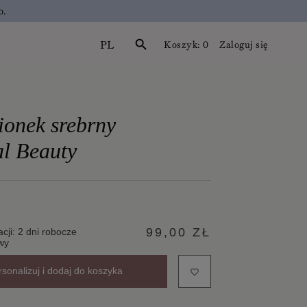
o.
PL
search
Koszyk:
0
Zaloguj się
ionek srebrny
l Beauty
99,00 ZŁ
acji: 2 dni robocze
wy
rsonalizuj i dodaj do koszyka
favorite_border