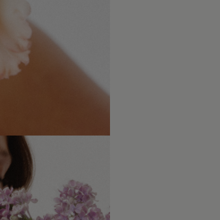
Po upływi
naszych us
że biżute
dokładamy
towarzysz