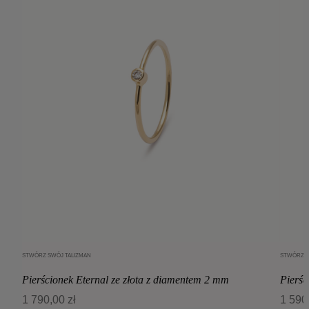
STWÓRZ SWÓJ TALIZMAN
STWÓRZ S
Dodaj do koszyka
Pierścionek Eternal ze złota z diamentem 2 mm
Pierśc
1 790,00 zł
1 590