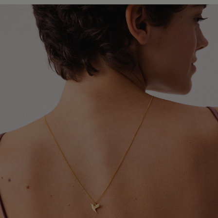
lakierami do włosów oraz dezodorantami. Najlepiej
Global Express (Poczta Polska). Szacowany czas
zakładać ją jako ostatni element stylizacji.
doręczenia wynosi od 3 do 20 dni roboczych.
Szczegółowe informacje dotyczące dostępnych krajów,
Chroń biżuterię przed kontaktem z detergentami,
metod wysyłki oraz orientacyjnych terminów dostawy
środkami czystości oraz preparatami leczniczymi
znajdziesz w tabeli.
stosowanymi na skórę, które mogą wpływać na trwałość
pozłocenia i wygląd metalu.
Dokładamy wszelkich starań, aby Twoje zamówienie
dotarło bezpiecznie i jak najszybciej - niezależnie od
Zdejmuj biżuterię przed kąpielą, snem, uprawianiem
tego, czy podróżuje kilka ulic dalej, czy na drugi koniec
sportu oraz wykonywaniem prac domowych. Pozwoli to
świata.
ograniczyć ryzyko uszkodzeń, odkształceń i utraty
połysku.
W przypadku zamówień wysyłanych do Wielkiej Brytanii i
Irlandii Północnej mogą obowiązywać dodatkowe opłaty
Aby odświeżyć biżuterię i przywrócić jej blask, delikatnie
celne, podatki lub opłaty importowe naliczane przez
przecieraj ją miękką ściereczką jubilerską. Pamiętaj, że
lokalne organy celne. Ewentualne koszty tego typu
pozłocenie jest naturalną powłoką użytkową, która z
ponosi odbiorca przesyłki.
czasem może ulegać ścieraniu. Tempo tego procesu
zależy między innymi od sposobu użytkowania,
częstotliwości noszenia oraz indywidualnych właściwości
skóry.
Po upływie okresu gwarancji możesz skorzystać z
naszych usług naprawy i renowacji biżuterii. Wierzymy,