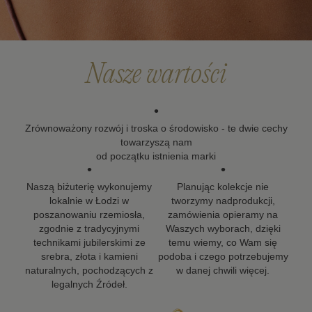
że biżuteria powinna zostać z Tobą na długo, dlatego
dokładamy wszelkich starań, aby nasze projekty mogły
towarzyszyć Ci w kolejnych ważnych momentach życia.
Nasze wartości
•
Zrównoważony rozwój i troska o środowisko - te dwie cechy
towarzyszą nam
od początku istnienia marki
•
•
Naszą biżuterię wykonujemy
Planując kolekcje nie
lokalnie w Łodzi w
tworzymy nadprodukcji,
poszanowaniu rzemiosła,
zamówienia opieramy na
zgodnie z tradycyjnymi
Waszych wyborach, dzięki
technikami jubilerskimi ze
temu wiemy, co Wam się
srebra, złota i kamieni
podoba i czego potrzebujemy
naturalnych, pochodzących z
w danej chwili więcej.
legalnych Źródeł.