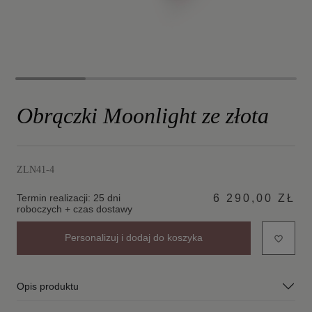
Obrączki Moonlight ze złota
ZLN41-4
Termin realizacji: 25 dni
6 290,00 ZŁ
roboczych + czas dostawy
Personalizuj i dodaj do koszyka
favorite_border
Opis produktu