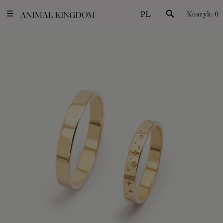
PL
search
Koszyk:
0
☰