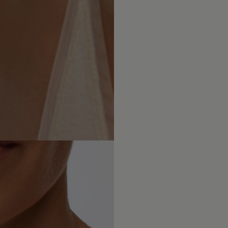
Po upływi
naszych us
że biżute
dokładamy
towarzysz