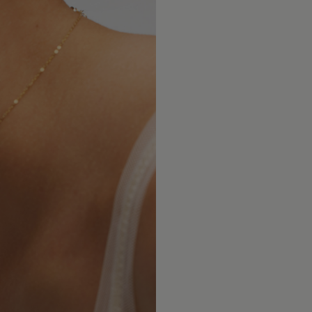
Wysyłamy 
Unikaj ko
krajów Eu
lakierami
dostawy w
zakładać j
oraz Glob
doręczeni
Chroń biż
Szczegóło
środkami 
metod wys
stosowany
znajdziesz
trwałość p
Dokładamy
Zdejmuj b
dotarło be
sportu or
tego, czy 
ograniczy
świata.
połysku.
W przypad
Aby odświe
i Irlandi
przecieraj
opłaty cel
pozłoceni
przez lok
czasem mo
typu ponos
zależy mi
częstotli
właściwośc