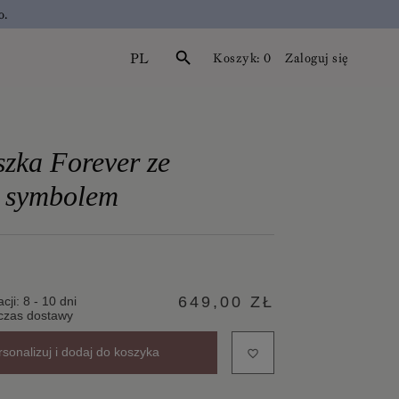
o.
PL
search
Koszyk:
0
Zaloguj się
zka Forever ze
z symbolem
649,00 ZŁ
cji: 8 - 10 dni
czas dostawy
rsonalizuj i dodaj do koszyka
favorite_border