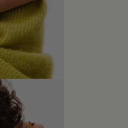
Po upływi
naszych us
że biżute
dokładamy
towarzysz