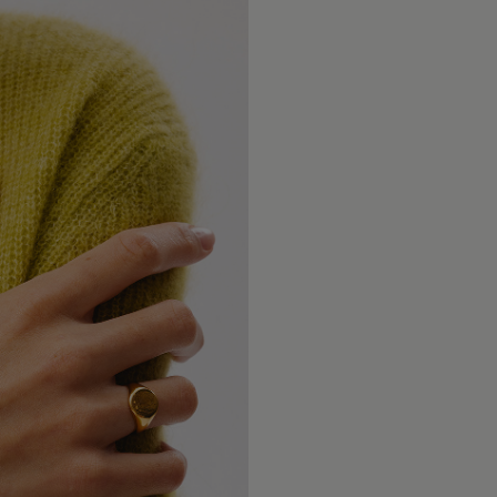
Wysyłamy 
Unikaj ko
krajów Eu
lakierami
dostawy w
zakładać j
oraz Glob
doręczeni
Chroń biż
Szczegóło
środkami 
metod wys
stosowany
znajdziesz
trwałość p
Dokładamy
Zdejmuj b
dotarło be
sportu or
tego, czy 
ograniczy
świata.
połysku.
W przypad
Aby odświe
i Irlandi
przecieraj
opłaty cel
pozłoceni
przez lok
czasem mo
typu ponos
zależy mi
częstotli
właściwośc