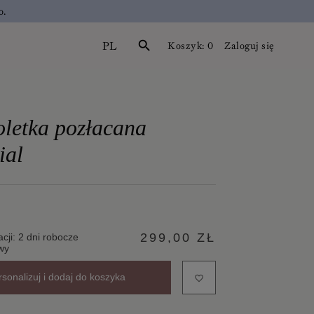
o.
PL
search
Koszyk:
0
Zaloguj się
letka pozłacana
ial
299,00 ZŁ
acji: 2 dni robocze
wy
rsonalizuj i dodaj do koszyka
favorite_border