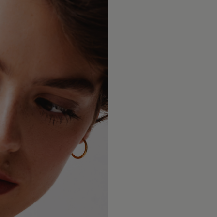
Wysyłamy 
Unikaj ko
krajów Eu
lakierami
dostawy w
zakładać j
oraz Glob
doręczeni
Chroń biż
Szczegóło
środkami 
metod wys
stosowany
znajdziesz
trwałość p
Dokładamy
Zdejmuj b
dotarło be
sportu or
tego, czy 
ograniczy
świata.
połysku.
W przypad
Aby odświe
i Irlandi
przecieraj
opłaty cel
pozłoceni
przez lok
czasem mo
typu ponos
zależy mi
częstotli
właściwośc