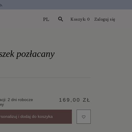
o.
PL
search
Koszyk:
0
Zaloguj się
szek pozłacany
169,00 ZŁ
acji: 2 dni robocze
wy
rsonalizuj i dodaj do koszyka
favorite_border