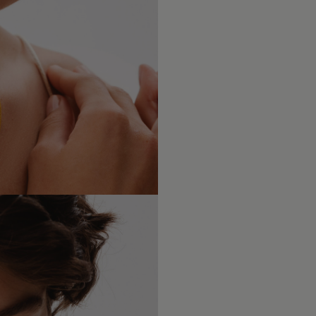
Po upływi
naszych us
że biżute
dokładamy
towarzysz