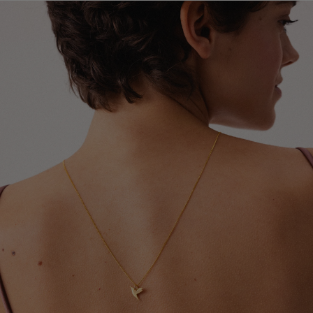
Global Express (Poczta Polska). Szacowany czas
zakładać ją jako ostatni element stylizacji.
doręczenia wynosi od 3 do 20 dni roboczych.
Szczegółowe informacje dotyczące dostępnych krajów,
Chroń biżuterię przed kontaktem z detergentami,
metod wysyłki oraz orientacyjnych terminów dostawy
środkami czystości oraz preparatami leczniczymi
znajdziesz w tabeli.
stosowanymi na skórę, które mogą wpływać na trwałość
pozłocenia i wygląd metalu.
Dokładamy wszelkich starań, aby Twoje zamówienie
dotarło bezpiecznie i jak najszybciej - niezależnie od
Zdejmuj biżuterię przed kąpielą, snem, uprawianiem
tego, czy podróżuje kilka ulic dalej, czy na drugi koniec
sportu oraz wykonywaniem prac domowych. Pozwoli to
świata.
ograniczyć ryzyko uszkodzeń, odkształceń i utraty
połysku.
W przypadku zamówień wysyłanych do Wielkiej Brytanii i
Irlandii Północnej mogą obowiązywać dodatkowe opłaty
Aby odświeżyć biżuterię i przywrócić jej blask, delikatnie
celne, podatki lub opłaty importowe naliczane przez
przecieraj ją miękką ściereczką jubilerską. Pamiętaj, że
lokalne organy celne. Ewentualne koszty tego typu
pozłocenie jest naturalną powłoką użytkową, która z
ponosi odbiorca przesyłki.
czasem może ulegać ścieraniu. Tempo tego procesu
zależy między innymi od sposobu użytkowania,
częstotliwości noszenia oraz indywidualnych właściwości
skóry.
Po upływie okresu gwarancji możesz skorzystać z
naszych usług naprawy i renowacji biżuterii. Wierzymy,