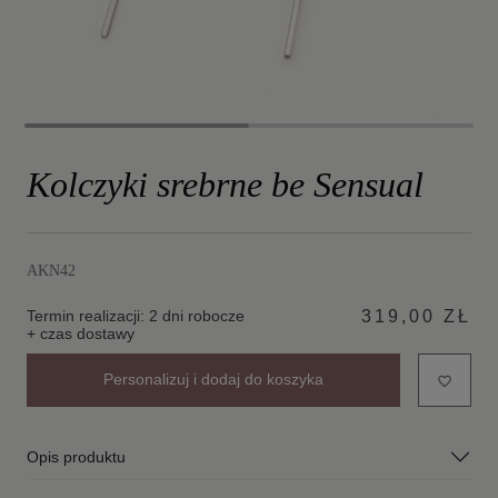
Kolczyki srebrne be Sensual
AKN42
Termin realizacji: 2 dni robocze
319,00 ZŁ
+ czas dostawy
Personalizuj i dodaj do koszyka
favorite_border
Opis produktu