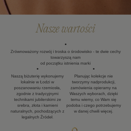
że biżuteria powinna zostać z Tobą na długo, dlatego
dokładamy wszelkich starań, aby nasze projekty mogły
towarzyszyć Ci w kolejnych ważnych momentach życia.
Nasze wartości
•
Zrównoważony rozwój i troska o środowisko - te dwie cechy
towarzyszą nam
od początku istnienia marki
•
•
Naszą biżuterię wykonujemy
Planując kolekcje nie
lokalnie w Łodzi w
tworzymy nadprodukcji,
poszanowaniu rzemiosła,
zamówienia opieramy na
zgodnie z tradycyjnymi
Waszych wyborach, dzięki
technikami jubilerskimi ze
temu wiemy, co Wam się
srebra, złota i kamieni
podoba i czego potrzebujemy
naturalnych, pochodzących z
w danej chwili więcej.
legalnych Źródeł.