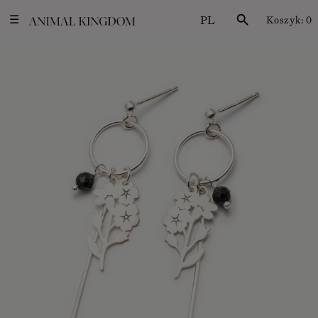
PL
search
Koszyk:
0
☰