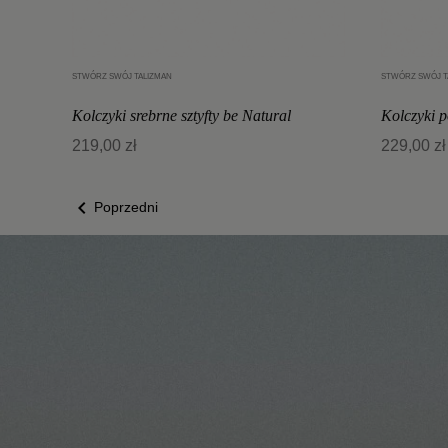
STWÓRZ SWÓJ TALIZMAN
STWÓRZ SWÓJ T
Dodaj do koszyka
Kolczyki srebrne sztyfty be Natural
Kolczyki p
219,00 zł
229,00 zł

Poprzedni