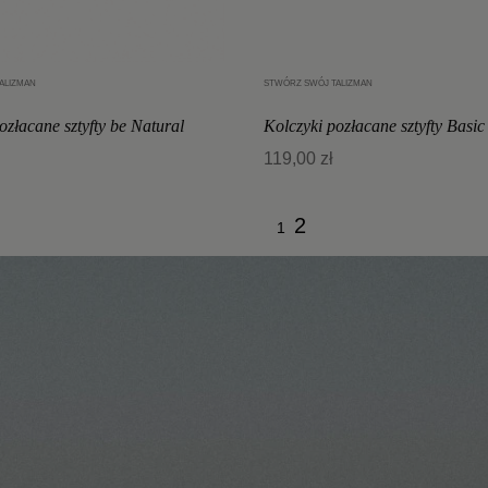
ALIZMAN
STWÓRZ SWÓJ TALIZMAN
Dodaj do koszyka
Dodaj do koszyka
ozłacane sztyfty be Natural
Kolczyki pozłacane sztyfty Basic
119,00 zł
2
1