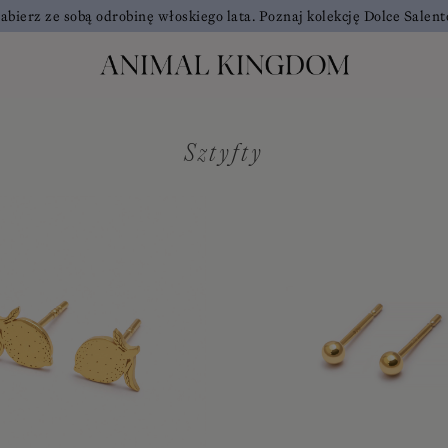
abierz ze sobą odrobinę włoskiego lata. Poznaj kolekcję Dolce Salent
Sztyfty