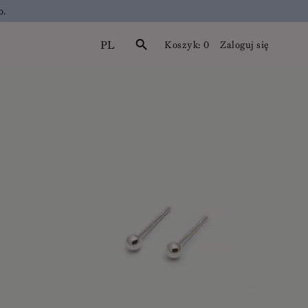
o.
PL
search
Koszyk:
0
Zaloguj się