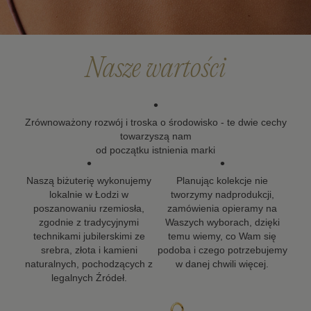
że biżuteria powinna zostać z Tobą na długo, dlatego
dokładamy wszelkich starań, aby nasze projekty mogły
towarzyszyć Ci w kolejnych ważnych momentach życia.
Nasze wartości
•
Zrównoważony rozwój i troska o środowisko - te dwie cechy
towarzyszą nam
od początku istnienia marki
•
•
Naszą biżuterię wykonujemy
Planując kolekcje nie
lokalnie w Łodzi w
tworzymy nadprodukcji,
poszanowaniu rzemiosła,
zamówienia opieramy na
zgodnie z tradycyjnymi
Waszych wyborach, dzięki
technikami jubilerskimi ze
temu wiemy, co Wam się
srebra, złota i kamieni
podoba i czego potrzebujemy
naturalnych, pochodzących z
w danej chwili więcej.
legalnych Źródeł.