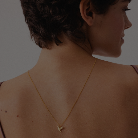
Global Express (Poczta Polska). Szacowany czas
zakładać ją jako ostatni element stylizacji.
doręczenia wynosi od 3 do 20 dni roboczych.
Szczegółowe informacje dotyczące dostępnych krajów,
Chroń biżuterię przed kontaktem z detergentami,
metod wysyłki oraz orientacyjnych terminów dostawy
środkami czystości oraz preparatami leczniczymi
znajdziesz w tabeli.
stosowanymi na skórę, które mogą wpływać na trwałość
pozłocenia i wygląd metalu.
Dokładamy wszelkich starań, aby Twoje zamówienie
dotarło bezpiecznie i jak najszybciej - niezależnie od
Zdejmuj biżuterię przed kąpielą, snem, uprawianiem
tego, czy podróżuje kilka ulic dalej, czy na drugi koniec
sportu oraz wykonywaniem prac domowych. Pozwoli to
świata.
ograniczyć ryzyko uszkodzeń, odkształceń i utraty
połysku.
W przypadku zamówień wysyłanych do Wielkiej Brytanii i
Irlandii Północnej mogą obowiązywać dodatkowe opłaty
Aby odświeżyć biżuterię i przywrócić jej blask, delikatnie
celne, podatki lub opłaty importowe naliczane przez
przecieraj ją miękką ściereczką jubilerską. Pamiętaj, że
lokalne organy celne. Ewentualne koszty tego typu
pozłocenie jest naturalną powłoką użytkową, która z
ponosi odbiorca przesyłki.
czasem może ulegać ścieraniu. Tempo tego procesu
zależy między innymi od sposobu użytkowania,
częstotliwości noszenia oraz indywidualnych właściwości
skóry.
Po upływie okresu gwarancji możesz skorzystać z
naszych usług naprawy i renowacji biżuterii. Wierzymy,