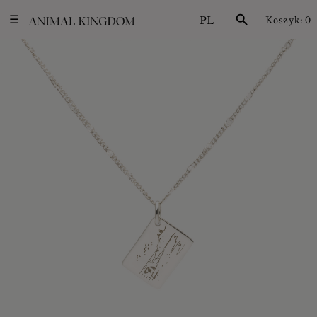
PL
search
Koszyk:
0
☰