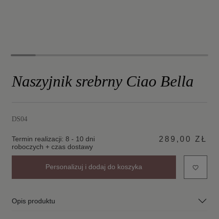
Naszyjnik srebrny Ciao Bella
DS04
Termin realizacji: 8 - 10 dni
289,00 ZŁ
roboczych + czas dostawy
Personalizuj i dodaj do koszyka
favorite_border
Opis produktu