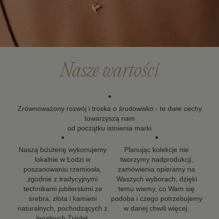
Po upływie okresu gwarancji możesz skorzystać z
naszych usług naprawy i renowacji biżuterii. Wierzymy,
że biżuteria powinna zostać z Tobą na długo, dlatego
dokładamy wszelkich starań, aby nasze projekty mogły
towarzyszyć Ci w kolejnych ważnych momentach życia.
Nasze wartości
•
Zrównoważony rozwój i troska o środowisko - te dwie cechy
towarzyszą nam
od początku istnienia marki
•
•
Naszą biżuterię wykonujemy
Planując kolekcje nie
lokalnie w Łodzi w
tworzymy nadprodukcji,
poszanowaniu rzemiosła,
zamówienia opieramy na
zgodnie z tradycyjnymi
Waszych wyborach, dzięki
technikami jubilerskimi ze
temu wiemy, co Wam się
srebra, złota i kamieni
podoba i czego potrzebujemy
naturalnych, pochodzących z
w danej chwili więcej.
legalnych Źródeł.