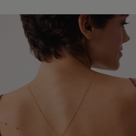
Europy i świata. W zależności od miejsca dostawy
Unikaj kontaktu biżuterii z perfumami, kosmetykami,
współpracujemy z przewoźnikami InPost, DPD oraz
lakierami do włosów oraz dezodorantami. Najlepiej
Global Express (Poczta Polska). Szacowany czas
zakładać ją jako ostatni element stylizacji.
doręczenia wynosi od 3 do 20 dni roboczych.
Szczegółowe informacje dotyczące dostępnych krajów,
Chroń biżuterię przed kontaktem z detergentami,
metod wysyłki oraz orientacyjnych terminów dostawy
środkami czystości oraz preparatami leczniczymi
znajdziesz w tabeli.
stosowanymi na skórę, które mogą wpływać na trwałość
pozłocenia i wygląd metalu.
Dokładamy wszelkich starań, aby Twoje zamówienie
dotarło bezpiecznie i jak najszybciej - niezależnie od
Zdejmuj biżuterię przed kąpielą, snem, uprawianiem
tego, czy podróżuje kilka ulic dalej, czy na drugi koniec
sportu oraz wykonywaniem prac domowych. Pozwoli to
świata.
ograniczyć ryzyko uszkodzeń, odkształceń i utraty
połysku.
W przypadku zamówień wysyłanych do Wielkiej Brytanii i
Irlandii Północnej mogą obowiązywać dodatkowe opłaty
Aby odświeżyć biżuterię i przywrócić jej blask, delikatnie
celne, podatki lub opłaty importowe naliczane przez
przecieraj ją miękką ściereczką jubilerską. Pamiętaj, że
lokalne organy celne. Ewentualne koszty tego typu
pozłocenie jest naturalną powłoką użytkową, która z
ponosi odbiorca przesyłki.
czasem może ulegać ścieraniu. Tempo tego procesu
zależy między innymi od sposobu użytkowania,
częstotliwości noszenia oraz indywidualnych właściwości
skóry.