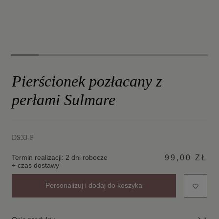
Pierścionek pozłacany z
perłami Sulmare
DS33-P
Termin realizacji: 2 dni robocze
99,00 ZŁ
+ czas dostawy
Personalizuj i dodaj do koszyka
favorite_border