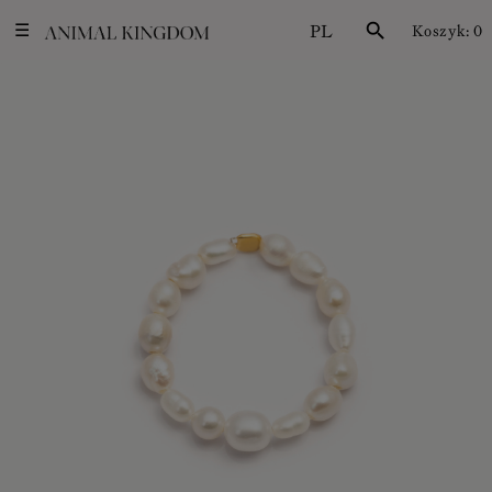
PL
search
Koszyk:
0
☰