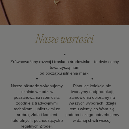
Po upływie okresu gwarancji możesz skorzystać z
naszych usług naprawy i renowacji biżuterii. Wierzymy,
że biżuteria powinna zostać z Tobą na długo, dlatego
dokładamy wszelkich starań, aby nasze projekty mogły
towarzyszyć Ci w kolejnych ważnych momentach życia.
Nasze wartości
•
Zrównoważony rozwój i troska o środowisko - te dwie cechy
towarzyszą nam
od początku istnienia marki
•
•
Naszą biżuterię wykonujemy
Planując kolekcje nie
lokalnie w Łodzi w
tworzymy nadprodukcji,
poszanowaniu rzemiosła,
zamówienia opieramy na
zgodnie z tradycyjnymi
Waszych wyborach, dzięki
technikami jubilerskimi ze
temu wiemy, co Wam się
srebra, złota i kamieni
podoba i czego potrzebujemy
naturalnych, pochodzących z
w danej chwili więcej.
legalnych Źródeł.