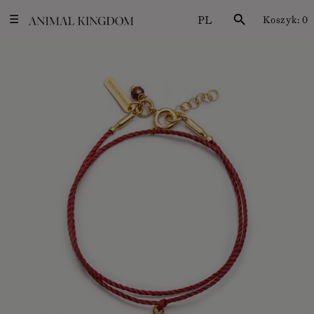
PL
search
Koszyk:
0
☰