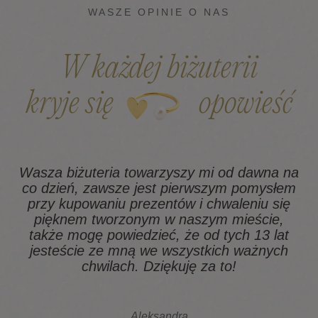
WASZE OPINIE O NAS
W każdej biżuterii
kryje się
opowieść
Wasza biżuteria towarzyszy mi od dawna na
co dzień, zawsze jest pierwszym pomysłem
z
przy kupowaniu prezentów i chwaleniu się
pięknem tworzonym w naszym mieście,
także mogę powiedzieć, że od tych 13 lat
na
jesteście ze mną we wszystkich ważnych
chwilach. Dziękuję za to!
Aleksandra