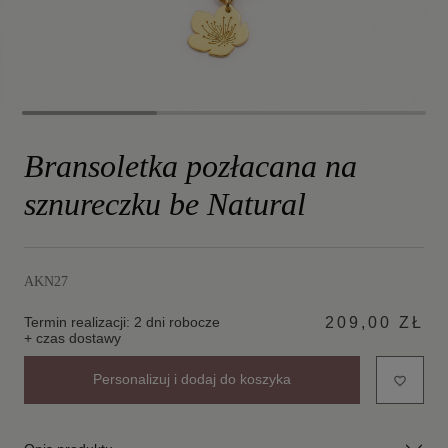
Bransoletka pozłacana na
sznureczku be Natural
AKN27
Termin realizacji: 2 dni robocze
209,00 ZŁ
+ czas dostawy
Personalizuj i dodaj do koszyka
favorite_border