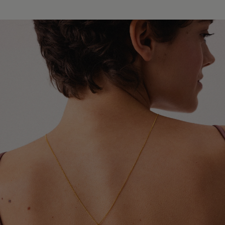
Europy i świata. W zależności od miejsca dostawy
Unikaj kontaktu biżuterii z perfumami, kosmetykami,
współpracujemy z przewoźnikami InPost, DPD oraz
lakierami do włosów oraz dezodorantami. Najlepiej
Global Express (Poczta Polska). Szacowany czas
zakładać ją jako ostatni element stylizacji.
doręczenia wynosi od 3 do 20 dni roboczych.
Szczegółowe informacje dotyczące dostępnych krajów,
Chroń biżuterię przed kontaktem z detergentami,
metod wysyłki oraz orientacyjnych terminów dostawy
środkami czystości oraz preparatami leczniczymi
znajdziesz w tabeli.
stosowanymi na skórę, które mogą wpływać na trwałość
pozłocenia i wygląd metalu.
Dokładamy wszelkich starań, aby Twoje zamówienie
dotarło bezpiecznie i jak najszybciej - niezależnie od
Zdejmuj biżuterię przed kąpielą, snem, uprawianiem
tego, czy podróżuje kilka ulic dalej, czy na drugi koniec
sportu oraz wykonywaniem prac domowych. Pozwoli to
świata.
ograniczyć ryzyko uszkodzeń, odkształceń i utraty
połysku.
W przypadku zamówień wysyłanych do Wielkiej Brytanii i
Irlandii Północnej mogą obowiązywać dodatkowe opłaty
Aby odświeżyć biżuterię i przywrócić jej blask, delikatnie
celne, podatki lub opłaty importowe naliczane przez
przecieraj ją miękką ściereczką jubilerską. Pamiętaj, że
lokalne organy celne. Ewentualne koszty tego typu
pozłocenie jest naturalną powłoką użytkową, która z
ponosi odbiorca przesyłki.
czasem może ulegać ścieraniu. Tempo tego procesu
zależy między innymi od sposobu użytkowania,
częstotliwości noszenia oraz indywidualnych właściwości
skóry.