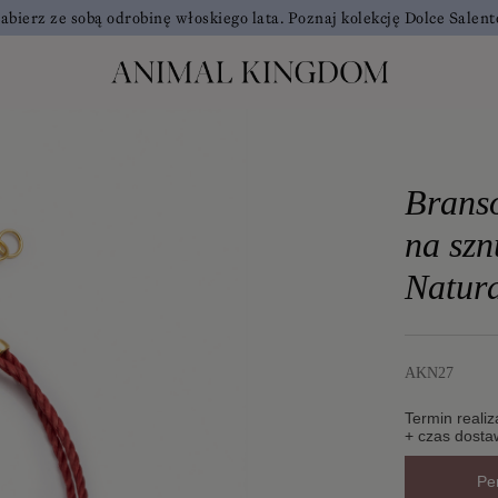
abierz ze sobą odrobinę włoskiego lata. Poznaj kolekcję Dolce Salent
Branso
na szn
Natur
AKN27
Termin realiz
+ czas dosta
Pe