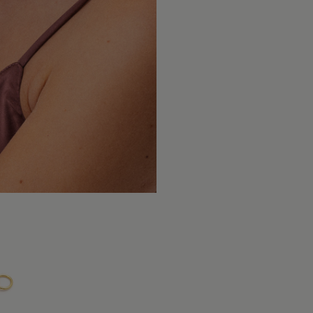
częstotli
właściwośc
Po upływi
naszych us
że biżute
dokładamy
towarzysz