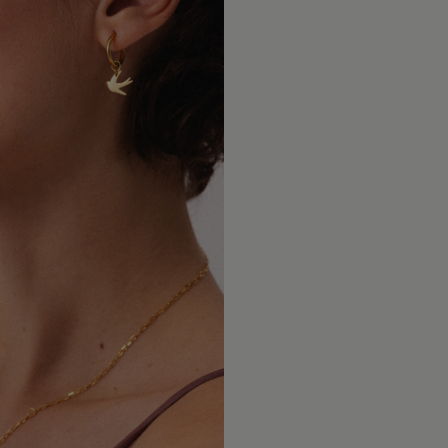
Kingdom w
Każdy ele
600 zł of
splątania
Wysyłamy 
Unikaj ko
krajów Eu
lakierami
dostawy w
zakładać j
oraz Glob
doręczeni
Chroń biż
Szczegóło
środkami 
metod wys
stosowany
znajdziesz
trwałość p
Dokładamy
Zdejmuj b
dotarło be
sportu or
tego, czy 
ograniczy
świata.
połysku.
W przypad
Aby odświe
i Irlandi
przecieraj
opłaty cel
pozłoceni
przez lok
czasem mo
typu ponos
zależy mi