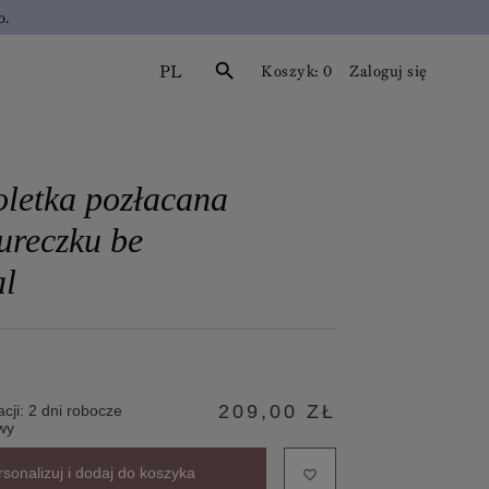
o.
PL
search
Koszyk:
0
Zaloguj się
letka pozłacana
ureczku be
al
209,00 ZŁ
acji: 2 dni robocze
wy
rsonalizuj i dodaj do koszyka
favorite_border