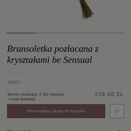
Bransoletka pozłacana z
kryształami be Sensual
AKN25
Termin realizacji: 2 dni robocze
239,00 ZŁ
+ czas dostawy
Personalizuj i dodaj do koszyka
favorite_border