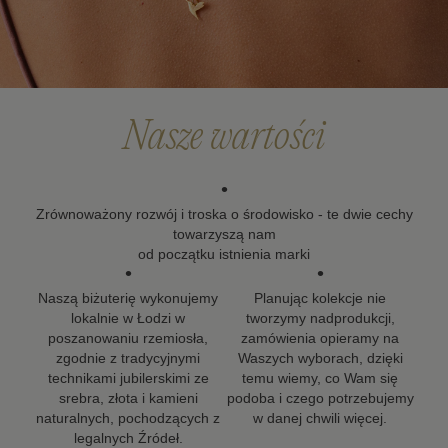
Po upływie okresu gwarancji możesz skorzystać z
naszych usług naprawy i renowacji biżuterii. Wierzymy,
że biżuteria powinna zostać z Tobą na długo, dlatego
dokładamy wszelkich starań, aby nasze projekty mogły
towarzyszyć Ci w kolejnych ważnych momentach życia.
Nasze wartości
•
Zrównoważony rozwój i troska o środowisko - te dwie cechy
towarzyszą nam
od początku istnienia marki
•
•
Naszą biżuterię wykonujemy
Planując kolekcje nie
lokalnie w Łodzi w
tworzymy nadprodukcji,
poszanowaniu rzemiosła,
zamówienia opieramy na
zgodnie z tradycyjnymi
Waszych wyborach, dzięki
technikami jubilerskimi ze
temu wiemy, co Wam się
srebra, złota i kamieni
podoba i czego potrzebujemy
naturalnych, pochodzących z
w danej chwili więcej.
legalnych Źródeł.