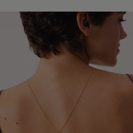
Europy i świata. W zależności od miejsca dostawy
Unikaj kontaktu biżuterii z perfumami, kosmetykami,
współpracujemy z przewoźnikami InPost, DPD oraz
lakierami do włosów oraz dezodorantami. Najlepiej
Global Express (Poczta Polska). Szacowany czas
zakładać ją jako ostatni element stylizacji.
doręczenia wynosi od 3 do 20 dni roboczych.
Szczegółowe informacje dotyczące dostępnych krajów,
Chroń biżuterię przed kontaktem z detergentami,
metod wysyłki oraz orientacyjnych terminów dostawy
środkami czystości oraz preparatami leczniczymi
znajdziesz w tabeli.
stosowanymi na skórę, które mogą wpływać na trwałość
pozłocenia i wygląd metalu.
Dokładamy wszelkich starań, aby Twoje zamówienie
dotarło bezpiecznie i jak najszybciej - niezależnie od
Zdejmuj biżuterię przed kąpielą, snem, uprawianiem
tego, czy podróżuje kilka ulic dalej, czy na drugi koniec
sportu oraz wykonywaniem prac domowych. Pozwoli to
świata.
ograniczyć ryzyko uszkodzeń, odkształceń i utraty
połysku.
W przypadku zamówień wysyłanych do Wielkiej Brytanii i
Irlandii Północnej mogą obowiązywać dodatkowe opłaty
Aby odświeżyć biżuterię i przywrócić jej blask, delikatnie
celne, podatki lub opłaty importowe naliczane przez
przecieraj ją miękką ściereczką jubilerską. Pamiętaj, że
lokalne organy celne. Ewentualne koszty tego typu
pozłocenie jest naturalną powłoką użytkową, która z
ponosi odbiorca przesyłki.
czasem może ulegać ścieraniu. Tempo tego procesu
zależy między innymi od sposobu użytkowania,
częstotliwości noszenia oraz indywidualnych właściwości
skóry.