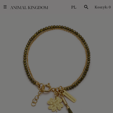
PL
search
Koszyk:
0
☰