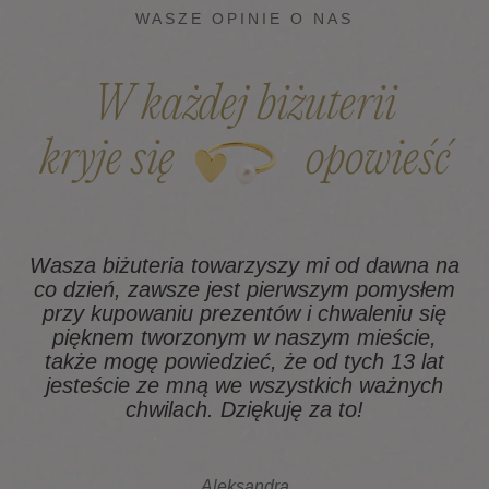
WASZE OPINIE O NAS
W każdej biżuterii
kryje się
opowieść
Wasza biżuteria towarzyszy mi od dawna na
co dzień, zawsze jest pierwszym pomysłem
z
przy kupowaniu prezentów i chwaleniu się
pięknem tworzonym w naszym mieście,
także mogę powiedzieć, że od tych 13 lat
na
jesteście ze mną we wszystkich ważnych
chwilach. Dziękuję za to!
Aleksandra