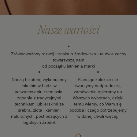
że biżuteria powinna zostać z Tobą na długo, dlatego
dokładamy wszelkich starań, aby nasze projekty mogły
towarzyszyć Ci w kolejnych ważnych momentach życia.
Nasze wartości
•
Zrównoważony rozwój i troska o środowisko - te dwie cechy
towarzyszą nam
od początku istnienia marki
•
•
Naszą biżuterię wykonujemy
Planując kolekcje nie
lokalnie w Łodzi w
tworzymy nadprodukcji,
poszanowaniu rzemiosła,
zamówienia opieramy na
zgodnie z tradycyjnymi
Waszych wyborach, dzięki
technikami jubilerskimi ze
temu wiemy, co Wam się
srebra, złota i kamieni
podoba i czego potrzebujemy
naturalnych, pochodzących z
w danej chwili więcej.
legalnych Źródeł.