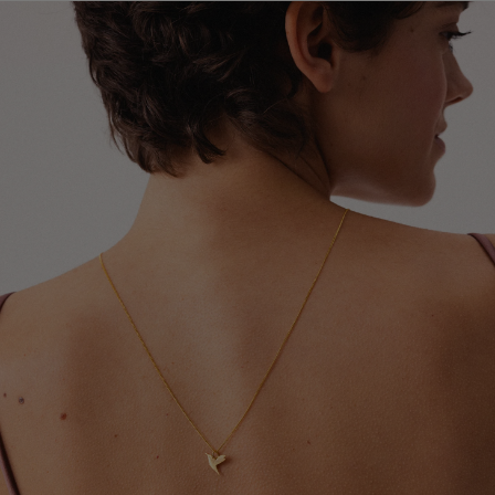
Global Express (Poczta Polska). Szacowany czas
zakładać ją jako ostatni element stylizacji.
doręczenia wynosi od 3 do 20 dni roboczych.
Szczegółowe informacje dotyczące dostępnych krajów,
Chroń biżuterię przed kontaktem z detergentami,
metod wysyłki oraz orientacyjnych terminów dostawy
środkami czystości oraz preparatami leczniczymi
znajdziesz w tabeli.
stosowanymi na skórę, które mogą wpływać na trwałość
pozłocenia i wygląd metalu.
Dokładamy wszelkich starań, aby Twoje zamówienie
dotarło bezpiecznie i jak najszybciej - niezależnie od
Zdejmuj biżuterię przed kąpielą, snem, uprawianiem
tego, czy podróżuje kilka ulic dalej, czy na drugi koniec
sportu oraz wykonywaniem prac domowych. Pozwoli to
świata.
ograniczyć ryzyko uszkodzeń, odkształceń i utraty
połysku.
W przypadku zamówień wysyłanych do Wielkiej Brytanii i
Irlandii Północnej mogą obowiązywać dodatkowe opłaty
Aby odświeżyć biżuterię i przywrócić jej blask, delikatnie
celne, podatki lub opłaty importowe naliczane przez
przecieraj ją miękką ściereczką jubilerską. Pamiętaj, że
lokalne organy celne. Ewentualne koszty tego typu
pozłocenie jest naturalną powłoką użytkową, która z
ponosi odbiorca przesyłki.
czasem może ulegać ścieraniu. Tempo tego procesu
zależy między innymi od sposobu użytkowania,
częstotliwości noszenia oraz indywidualnych właściwości
skóry.
Po upływie okresu gwarancji możesz skorzystać z
naszych usług naprawy i renowacji biżuterii. Wierzymy,