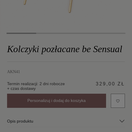
Kolczyki pozłacane be Sensual
AKN41
Termin realizacji: 2 dni robocze
329,00 ZŁ
+ czas dostawy
Personalizuj i dodaj do koszyka
favorite_border
Opis produktu