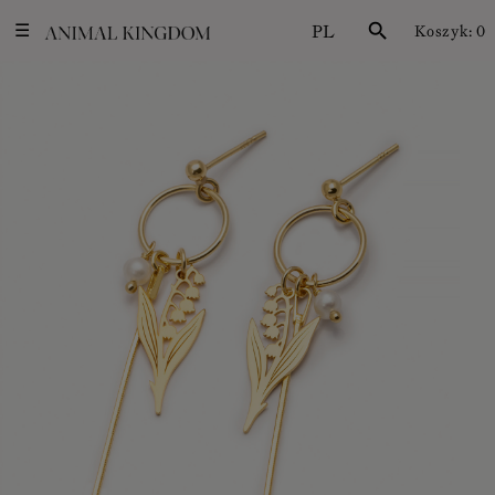
PL
search
Koszyk:
0
☰